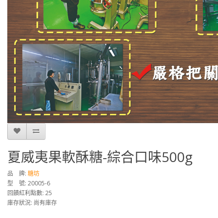
夏威夷果軟酥糖-綜合口味500g
品 牌:
糖坊
型 號: 20005-6
回饋紅利點數: 25
庫存狀況: 尚有庫存