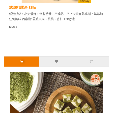
烘焙綜合堅果-128g
低溫烘焙，小火慢烤，保留營養，不燥熱，不上火沒有防腐劑，無添加
任何調味 內容物: 夏威夷果、核桃、杏仁 128g/罐..
NT265