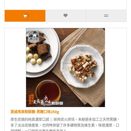
夏威夷果軟酥糖-黑糖口味250g
原生炭燒的純真濃厚口感 ░ 採用炭火烘培，未經過多加工之天然黑糖，
多了淡淡炭燒香氣，也同時保留了許多礦物質及維生素，味道濃厚、口