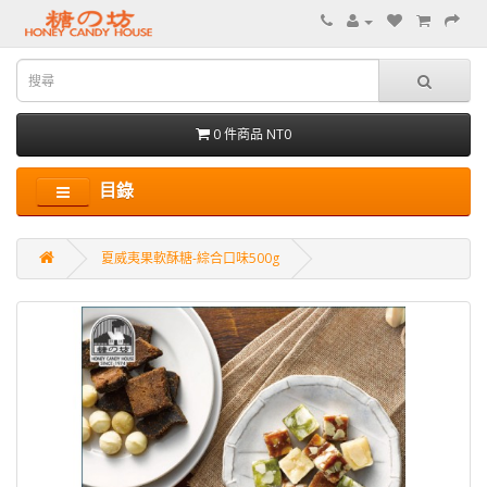
0 件商品 NT0
目錄
夏威夷果軟酥糖-綜合口味500g