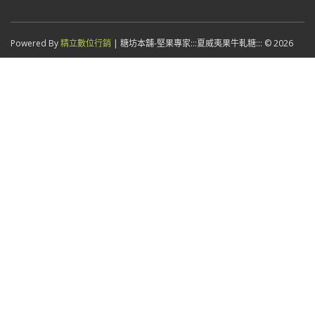
Powered By
精立數位行銷
| 糖坊本舖-堅果專家:::夏威夷果牛軋糖::: © 2026