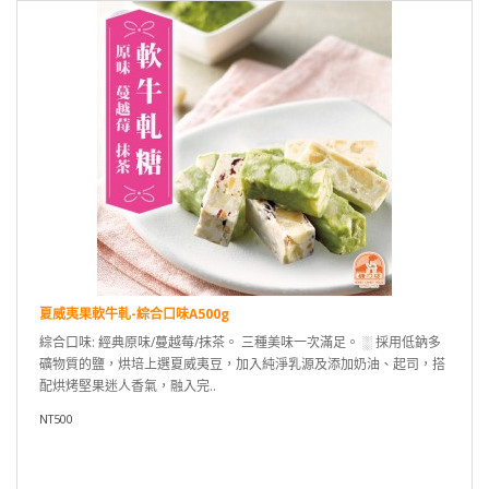
夏威夷果軟牛軋-綜合口味A500g
綜合口味: 經典原味/蔓越莓/抹茶。 三種美味一次滿足。 ░ 採用低鈉多
礦物質的鹽，烘培上選夏威夷豆，加入純淨乳源及添加奶油、起司，搭
配烘烤堅果迷人香氣，融入完..
NT500