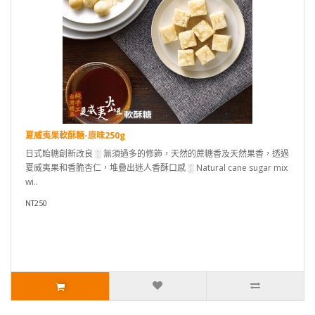
夏威夷果軟酥糖-原味250g
日式貽糖創新改良 ░ 無須過多的修飾，天然的蔗糖香及天然果香，透過
夏威夷果和香脆杏仁，堆疊出迷人香酥口感 ░ Natural cane sugar mix
wi..
NT250