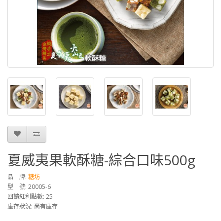
夏威夷果軟酥糖-綜合口味500g
品 牌:
糖坊
型 號: 20005-6
回饋紅利點數: 25
庫存狀況: 尚有庫存