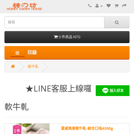
0 件商品 NT0
目錄
軟牛軋
★LINE客服上線囉
軟牛軋
夏威夷果軟牛軋-綜合口味A500g